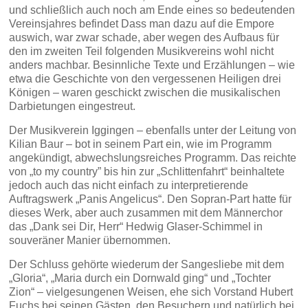
und schließlich auch noch am Ende eines so bedeutenden
Vereinsjahres befindet Dass man dazu auf die Empore
auswich, war zwar schade, aber wegen des Aufbaus für
den im zweiten Teil folgenden Musikvereins wohl nicht
anders machbar. Besinnliche Texte und Erzählungen – wie
etwa die Geschichte von den vergessenen Heiligen drei
Königen – waren geschickt zwischen die musikalischen
Darbietungen eingestreut.
Der Musikverein Iggingen – ebenfalls unter der Leitung von
Kilian Baur – bot in seinem Part ein, wie im Programm
angekündigt, abwechslungsreiches Programm. Das reichte
von „to my country” bis hin zur „Schlittenfahrt“ beinhaltete
jedoch auch das nicht einfach zu interpretierende
Auftragswerk „Panis Angelicus“. Den Sopran-Part hatte für
dieses Werk, aber auch zusammen mit dem Männerchor
das „Dank sei Dir, Herr“ Hedwig Glaser-Schimmel in
souveräner Manier übernommen.
Der Schluss gehörte wiederum der Sangesliebe mit dem
„Gloria“, „Maria durch ein Dornwald ging“ und „Tochter
Zion“ – vielgesungenen Weisen, ehe sich Vorstand Hubert
Fuchs bei seinen Gästen, den Besuchern und natürlich bei