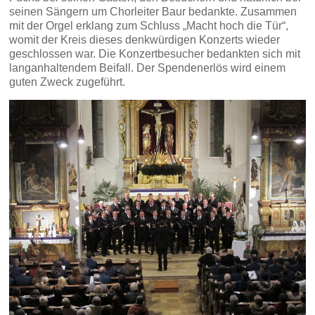
seinen Sängern um Chorleiter Baur bedankte. Zusammen
mit der Orgel erklang zum Schluss „Macht hoch die Tür“,
womit der Kreis dieses denkwürdigen Konzerts wieder
geschlossen war. Die Konzertbesucher bedankten sich mit
langanhaltendem Beifall. Der Spendenerlös wird einem
guten Zweck zugeführt.