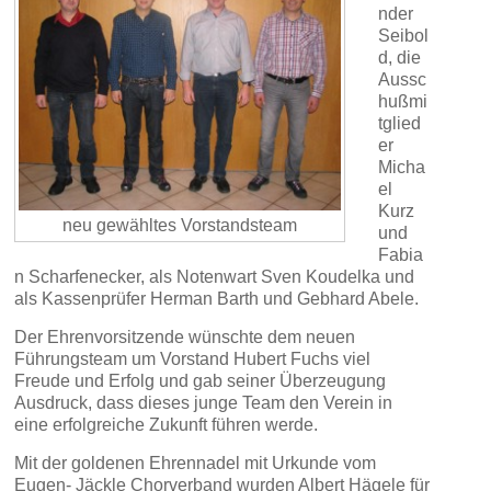
nder
Seibol
d, die
Aussc
hußmi
tglied
er
Micha
el
Kurz
neu gewähltes Vorstandsteam
und
Fabia
n Scharfenecker, als Notenwart Sven Koudelka und
als Kassenprüfer Herman Barth und Gebhard Abele.
Der Ehrenvorsitzende wünschte dem neuen
Führungsteam um Vorstand Hubert Fuchs viel
Freude und Erfolg und gab seiner Überzeugung
Ausdruck, dass dieses junge Team den Verein in
eine erfolgreiche Zukunft führen werde.
Mit der goldenen Ehrennadel mit Urkunde vom
Eugen- Jäckle Chorverband wurden Albert Hägele für