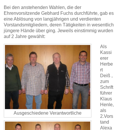
Bei den anstehenden Wahlen, die der
Ehrenvorsitzende Gebhard Fuchs durchführte, gab es
eine Ablösung von langjährigen und verdienten
Vorstandsmitgliedern, deren Tätigkeiten in wesentlich
jüngere Hände über ging. Jeweils einstimmig wurden
auf 2 Jahre gewählt:
Als
Kassi
erer
Herbe
rt
Deiß ,
zum
Schrift
führer
Klaus
Henle,
als
Ausgeschiedene Verantwortliche
2.Vors
tand
Alexa